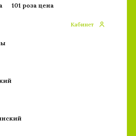
а
101 роза цена
Кабинет
зы
ский
инский